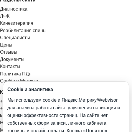
Диагностика
ЛФК
Кинезитерапия
Реабилитация спины
Специалисты
Цены
Отзывы
Документы
Контакты
Политика ПДн
Cookie и Метрика
Cookie и аналитика
Контакты и соцсети
Мы используем cookie и Яндекс.Метрику/Webvisor
+7 (978) 961-79-19
для анализа работы сайта, улучшения навигации и
+7 (978) 031-03-19
оценки эффективности страниц. На сайте нет
kinezisfit@yandex.ru
Написать в VK
собственных форм записи, личного кабинета,
Мы в VK
корзины и онлайн-оплаты. Кнопка «Понятно»