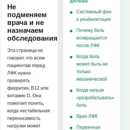
ДАЛЬШЕ
Не
Системный фон
подменяем
и реабилитация
врача и не
назначаем
Почему боль
обследования
возвращается
после ЛФК
Эта страница не
Когда боль
говорит, что всем
может быть не
пациентам перед
только
ЛФК нужно
механической
проверять
ферритин, B12 или
Когда нельзя
витамин D. Она
«разрабатывать»
помогает понять,
боль
когда нестабильная
Врач ЛФК
переносимость
нагрузки может
Первичная