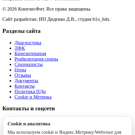
© 2026 КинезисФит. Все права защищены.
Сайт разработан: ИП Диденко Д.В., студия b1o_h4x.
Разделы сайта
Диагностика
ЛФК
Кинезитерапия
Реабилитация спины
Специалисты
Цены
Отзывы
Документы
Контакты
Политика ПДн
Cookie и Метрика
Контакты и соцсети
+7 (978) 961-79-19
Cookie и аналитика
+7 (978) 031-03-19
kinezisfit@yandex.ru
Мы используем cookie и Яндекс.Метрику/Webvisor для